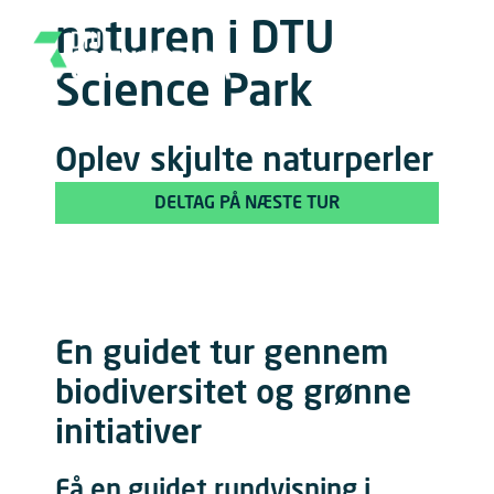
naturen i DTU
Science Park
Oplev skjulte naturperler
DELTAG PÅ NÆSTE TUR
En guidet tur gennem
biodiversitet og grønne
initiativer
Få en guidet rundvisning i