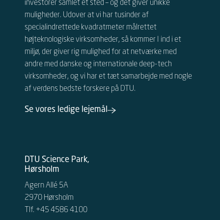
investorer samlet ét sted – og det giver unikke
muligheder.
Udover at vi har tusinder af
specialindrettede kvadratmeter målrettet
højteknologiske virksomheder, så kommer I ind i et
miljø, der giver rig mulighed for at netværke med
andre
med danske og internationale
deep-tech
virksomheder, og vi har et tæt samarbejde med nogle
af verdens bedste forskere på DTU.
Se vores ledige lejemål
DTU Science Park,
Hørsholm
Agern Allé 5A
2970 Hørsholm
Tlf. +45 4586 4100