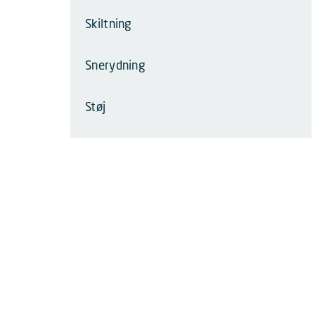
Skiltning
Snerydning
Støj
Transport
Vedligeholdelse af lejemål
Videoovervågning