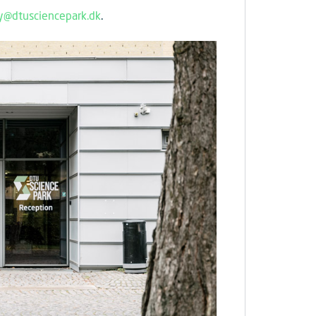
y@dtusciencepark.dk
.