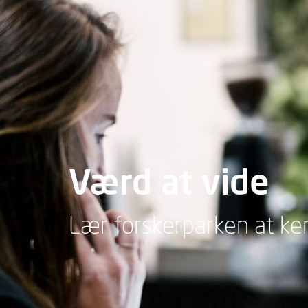
Værd at vide
Lær forskerparken at k