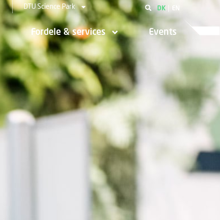
DTU Science Park
DK
EN
Fordele & services
Events