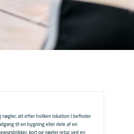
øgler, alt efter hvilken lokation I befinder
dgang til en bygning eller dele af en
gangsbrikker, kort og nøgler retur ved en