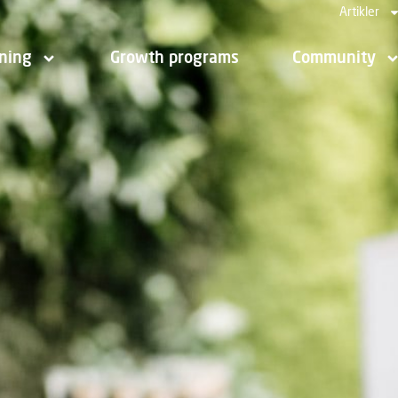
Artikler
jning
Growth programs
Community