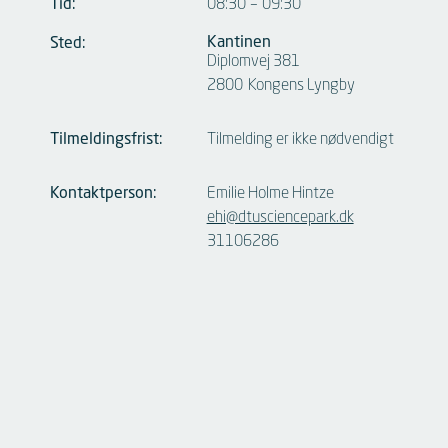
Tid:
08:30
–
09:30
Kantinen
Sted:
Diplomvej 381
2800
Kongens Lyngby
Tilmeldingsfrist:
Tilmelding er ikke nødvendigt
Kontaktperson:
Emilie Holme Hintze
ehi@dtusciencepark.dk
31106286