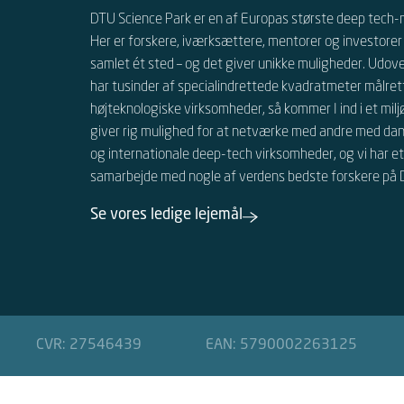
DTU Science Park er en af Europas største deep tech-m
Her er forskere, iværksættere, mentorer og investorer
samlet ét sted – og det giver unikke muligheder.
Udover
har tusinder af specialindrettede kvadratmeter målret
højteknologiske virksomheder, så kommer I ind i et miljø
giver rig mulighed for at netværke med andre
med dan
og internationale
deep-tech virksomheder, og vi har e
samarbejde med nogle af verdens bedste forskere på
Se vores ledige lejemål
CVR: 27546439
EAN: 5790002263125