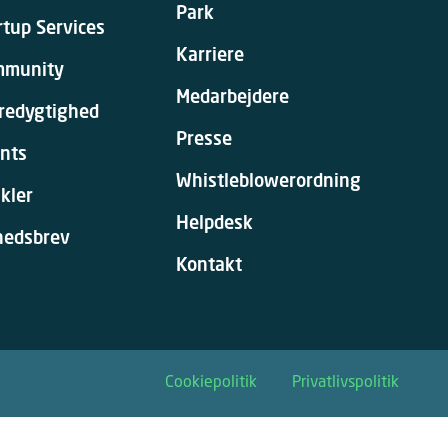
Park
rtup Services
Karriere
mmunity
Medarbejdere
redygtighed
Presse
nts
Whistleblowerordning
ikler
Helpdesk
hedsbrev
Kontakt
Cookiepolitik
Privatlivspolitik