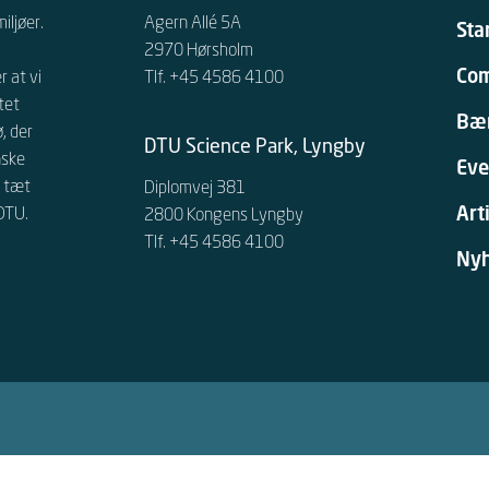
iljøer.
Agern Allé 5A
Sta
2970 Hørsholm
Co
 at vi
Tlf. +45 4586 4100
tet
Bæ
, der
DTU Science Park, Lyngby
ske
Eve
t tæt
Diplomvej 381
Art
 DTU.
2800 Kongens Lyngby
Tlf. +45 4586 4100
Ny