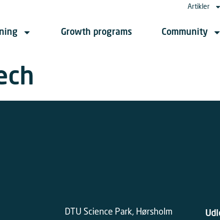
Artikler
jning
Growth programs
Community
ech
DTU Science Park, Hørsholm
Udl