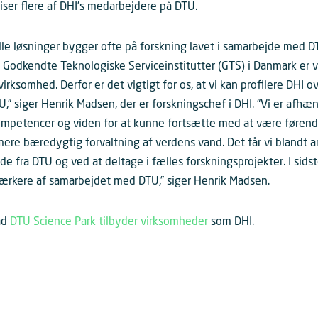
ser flere af DHI’s medarbejdere på DTU.
le løsninger bygger ofte på forskning lavet i samarbejde med D
 Godkendte Teknologiske Serviceinstitutter (GTS) i Danmark er vi
irksomhed. Derfor er det vigtigt for os, at vi kan profilere DHI o
” siger Henrik Madsen, der er forskningschef i DHI. ”Vi er afhæn
 kompetencer og viden for at kunne fortsætte med at være førend
 mere bæredygtig forvaltning af verdens vand. Det får vi blandt 
 fra DTU og ved at deltage i fælles forskningsprojekter. I sidst
tærkere af samarbejdet med DTU,” siger Henrik Madsen.
ad
DTU Science Park tilbyder virksomheder
som DHI.