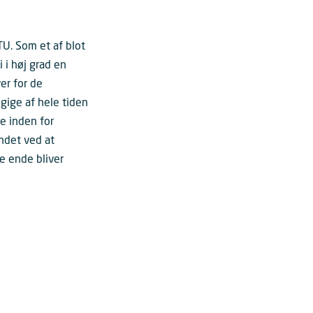
TU. Som et af blot
 i høj grad en
ver for de
gige af hele tiden
e inden for
andet ved at
e ende bliver