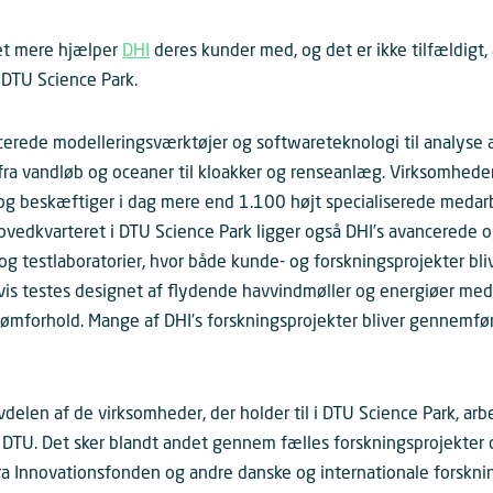
et mere hjælper
DHI
deres kunder med, og det er ikke tilfældigt
 DTU Science Park.
cerede modelleringsværktøjer og softwareteknologi til analyse 
t fra vandløb og oceaner til kloakker og renseanlæg. Virksomheden
og beskæftiger i dag mere end 1.100 højt specialiserede medar
ovedkvarteret i DTU Science Park ligger også DHI’s avancerede 
g testlaboratorier, hvor både kunde- og forskningsprojekter bliv
vis testes designet af flydende havvindmøller og energiøer med
trømforhold. Mange af DHI’s forskningsprojekter bliver gennemfø
delen af de virksomheder, der holder til i DTU Science Park, arb
U. Det sker blandt andet gennem fælles forskningsprojekter og
ra Innovationsfonden og andre danske og internationale forskn