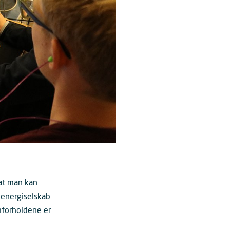
 at man kan
t energiselskab
mforholdene er