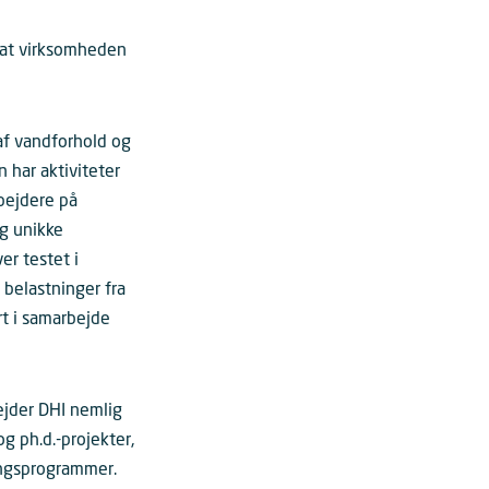
, at virksomheden
af vandforhold og
 har aktiviteter
bejdere på
og unikke
er testet i
 belastninger fra
rt i samarbejde
ejder DHI nemlig
 ph.d.-projekter,
ingsprogrammer.