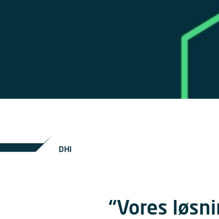
DHI
“Vores løsni