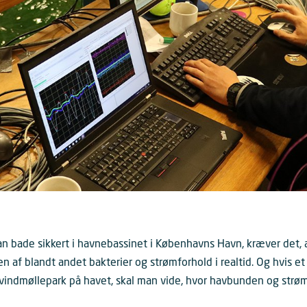
an bade sikkert i havnebassinet i Københavns Havn, kræver det,
n af blandt andet bakterier og strømforhold i realtid. Og hvis e
vindmøllepark på havet, skal man vide, hvor havbunden og strø