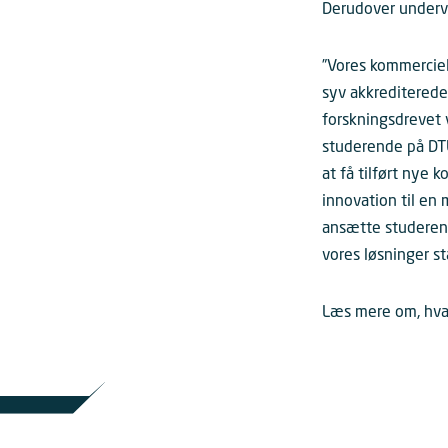
Derudover undervi
”Vores kommerciel
syv akkrediterede
forskningsdrevet v
studerende på DTU,
at få tilført nye
innovation til en
ansætte studerende
vores løsninger s
Læs mere om, hv