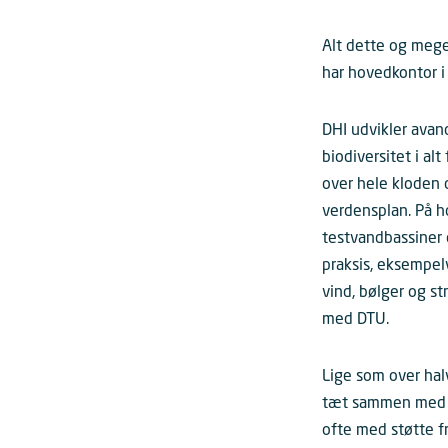
Alt dette og meg
har hovedkontor i
DHI udvikler avan
biodiversitet i al
over hele kloden 
verdensplan. På h
testvandbassiner o
praksis, eksempel
vind, bølger og s
med DTU.
Lige som over halv
tæt sammen med DT
ofte med støtte f