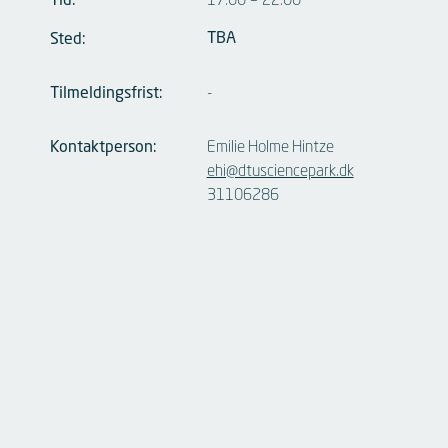
Tid:
17:00
–
22:00
TBA
Sted:
Tilmeldingsfrist:
-
Kontaktperson:
Emilie Holme Hintze
ehi@dtusciencepark.dk
31106286