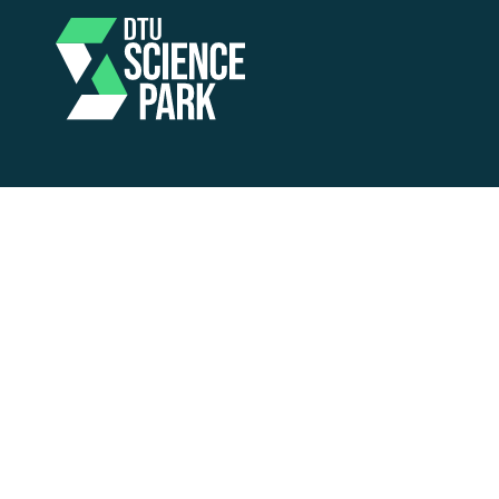
Bliv en del af DTU Science Park
DTU Science Park er en af Europas største deep tech-
miljøer. Her er forskere, iværksættere, mentorer og
investorer samlet ét sted – og det giver unikke
muligheder.
Udover at vi har tusinder af
specialindrettede kvadratmeter målrettet
højteknologiske virksomheder, så kommer I ind i et
miljø, der giver rig mulighed for at netværke med
andre
med danske og internationale
deep-tech
virksomheder, og vi har et tæt samarbejde med nogle