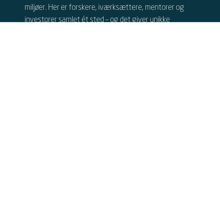
miljøer. Her er forskere, iværksættere, mentorer og
investorer samlet ét sted – og det giver unikke
muligheder.
Udover at vi har tusinder af
specialindrettede kvadratmeter målrettet
højteknologiske virksomheder, så kommer I ind i et
miljø, der giver rig mulighed for at netværke med
andre
med danske og internationale
deep-tech
virksomheder, og vi har et tæt samarbejde med nogle
af verdens bedste forskere på DTU.
Se vores ledige lejemål
DTU Science Park,
Hørsholm
Agern Allé 5A
2970 Hørsholm