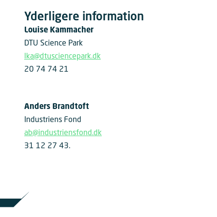
Yderligere information
Louise Kammacher
DTU Science Park
lka@dtusciencepark.dk
20 74 74 21
Anders Brandtoft
Industriens Fond
ab@industriensfond.dk
31 12 27 43.