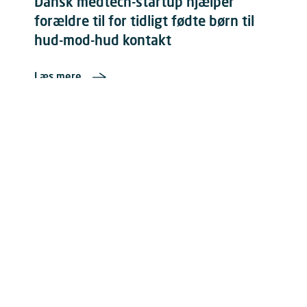
Dansk medtech-startup hjælper
forældre til for tidligt fødte børn til
hud-mod-hud kontakt
Læs mere
Fra skolebænk til startup: