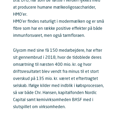
bl.a. DTU, har som de første i verden lykkes med
at producere humane mælkeoligosaccharider,
HMO’er.
HMO’er findes naturligt i modermælken og er små
fibre som har en række positive effekter på både
immunforsvaret, men også tarmfloraen.
Glycom med sine få 150 medarbejdere, har efter
sit gennembrud i 2018, hvor de tidoblede deres
omsætning til næsten 400 mio. kr. og hvor
driftsresultatet blev vendt fra minus til et stort
overskud på 135 mio. kr. været et eftertragtet
selskab. Ifølge kilder med indblik i købsprocessen,
så var både Chr. Hansen, kapitalfonden Nordic
Capital samt kemivirksomheden BASF med i
slutspillet om virksomheden.