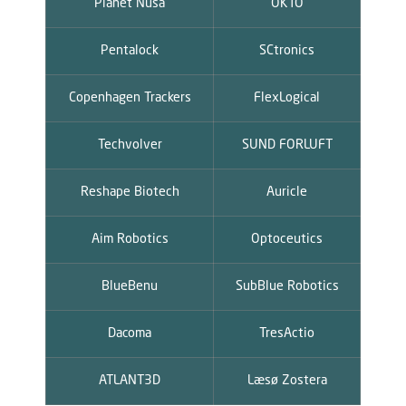
Planet Nusa
OKTO
Pentalock
SCtronics
Copenhagen Trackers
FlexLogical
Techvolver
SUND FORLUFT
Reshape Biotech
Auricle
Aim Robotics
Optoceutics
BlueBenu
SubBlue Robotics
Dacoma
TresActio
ATLANT3D
Læsø Zostera