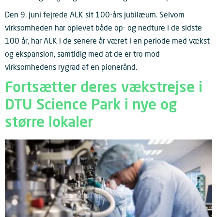
Den 9. juni fejrede ALK sit 100-års jubilæum. Selvom
virksomheden har oplevet både op- og nedture i de sidste
100 år, har ALK i de senere år været i en periode med vækst
og ekspansion, samtidig med at de er tro mod
virksomhedens rygrad af en pionerånd.
Fortsætter deres vækstrejse i
DTU Science Park i nye og
større lokaler