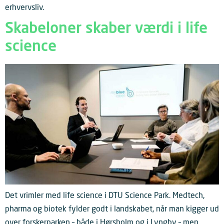
erhvervsliv.
Skabeloner skaber værdi i life
science
Det vrimler med life science i DTU Science Park. Medtech,
pharma og biotek fylder godt i landskabet, når man kigger ud
over forskerparken – både i Hørsholm og i Lyngby – men