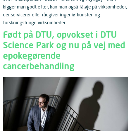
kigger man godt efter, kan man også få øje på virksomheder,
der servicerer eller rådgiver ingeniørkunsten og
forskningstunge virksomheder.
Født på DTU, opvokset i DTU
Science Park og nu på vej med
epokegørende
cancerbehandling