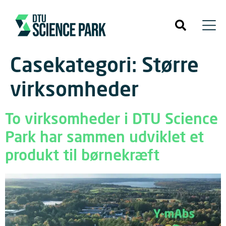
Casekategori:
Større
virksomheder
To virksomheder i DTU Science
Park har sammen udviklet et
produkt til børnekræft