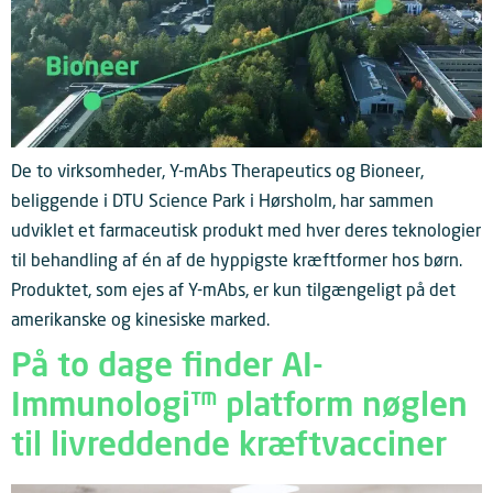
De to virksomheder, Y-mAbs Therapeutics og Bioneer,
beliggende i DTU Science Park i Hørsholm, har sammen
udviklet et farmaceutisk produkt med hver deres teknologier
til behandling af én af de hyppigste kræftformer hos børn.
Produktet, som ejes af Y-mAbs, er kun tilgængeligt på det
amerikanske og kinesiske marked.
På to dage finder AI-
Immunologi™ platform nøglen
til livreddende kræftvacciner